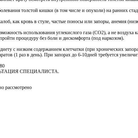
олевания толстой кишки (в том числе и опухоли) на ранних стад
лоб, как кровь в стуле, частые поносы или запоры, анемия (низ
ожность использования углекислого газа (СО2), а не воздуха ка
пройти процедуру без боли и дискомфорта (под наркозом).
 диету с низким содержанием клетчатки (при хронических запорах
ов (1 раз в день). При запорах до 6-10дней требуется увеличит
980
ЬТАЦИЯ СПЕЦИАЛИСТА.
но рассмотрено