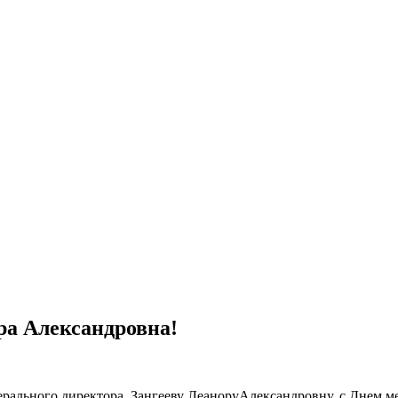
ра Александровна!
рального директора, Зангееву ЛеаноруАлександровну, с Днем м