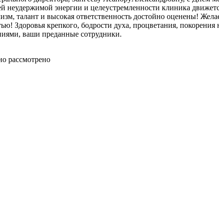
й неудержимой энергии и целеустремленности клиника движется 
зм, талант и высокая ответственность достойно оценены! Желае
тью! Здоровья крепкого, бодрости духа, процветания, покорени
иями, ваши преданные сотрудники.
но рассмотрено