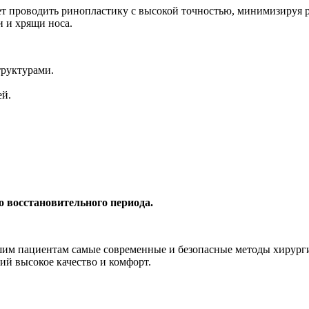
яет проводить ринопластику с высокой точностью, минимизируя 
и и хрящи носа.
труктурами.
ей.
о восстановительного периода.
м пациентам самые современные и безопасные методы хирургии
й высокое качество и комфорт.