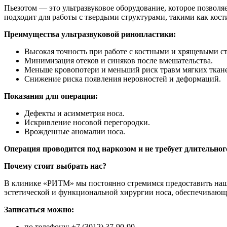
Пьезотом — это ультразвуковое оборудование, которое позвол
подходит для работы с твердыми структурами, такими как кост
Преимущества ультразвуковой ринопластики:
Высокая точность при работе с костными и хрящевыми с
Минимизация отеков и синяков после вмешательства.
Меньше кровопотери и меньший риск травм мягких ткан
Снижение риска появления неровностей и деформаций.
Показания для операции:
Дефекты и асимметрия носа.
Искривление носовой перегородки.
Врожденные аномалии носа.
Операция проводится под наркозом и не требует длительног
Почему стоит выбрать нас?
В клинике «РИТМ» мы постоянно стремимся предоставить наши
эстетической и функциональной хирургии носа, обеспечивающи
Записаться можно:
по телефону: +7 (3012) 37-90-90,