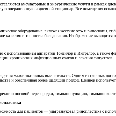
оставляются амбулаторные и хирургические услуги в рамках днев
алую операционную и дневной стационар. Все помещения оснащ
ческое оборудование, включая жесткие ото- и риноскопы, гибк
кое качество и точность обследования. Изображение выводится на
ю с использованием аппаратов Тонзилор и Интралор, а также фи
нации хронических инфекционных очагов и лечения синуситов.
дения малоинвазивных вмешательств. Одним из главных достои
ьства и обеспечивая более щадящий подход. Шейвер используетс
екцию носовой перегородки, тимпанопункцию, тимпанопластику
нопластика
зможность для пациентов — ультразвуковая ринопластика с испол