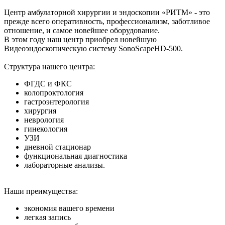
Центр амбулаторной хирургии и эндоскопии «РИТМ» - это
прежде всего оперативность, профессионализм, заботливое
отношение, и самое новейшее оборудование.
В этом году наш центр приобрел новейшую
Видеоэндоскопическую систему SonoScapeHD-500.
Структура нашего центра:
ФГДС и ФКС
колопроктология
гастроэнтерология
хирургия
неврология
гинекология
УЗИ
дневной стационар
функциональная диагностика
лабораторные анализы.
Наши преимущества:
экономия вашего времени
легкая запись